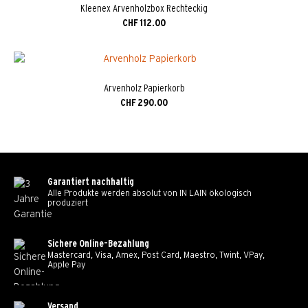
Kleenex Arvenholzbox Rechteckig
CHF
112.00
Arvenholz Papierkorb
CHF
290.00
Garantiert nachhaltig
Alle Produkte werden absolut von IN LAIN ökologisch
produziert
Sichere Online-Bezahlung
Mastercard, Visa, Amex, Post Card, Maestro, Twint, VPay,
Apple Pay
Versand